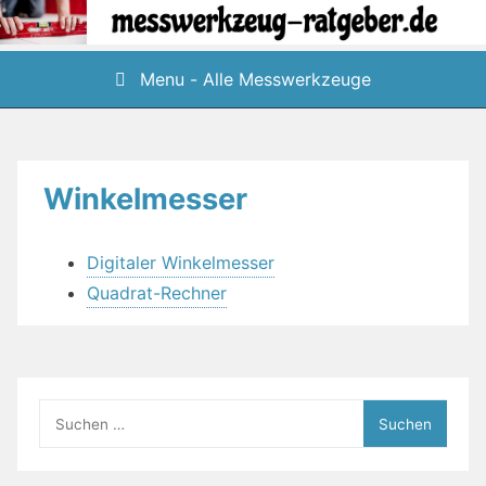
Skip
to
content
Menu - Alle Messwerkzeuge
Winkelmesser
Digitaler Winkelmesser
Quadrat-Rechner
Suchen
nach: